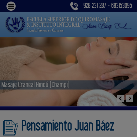
928 231 287 - 683153095
Pensamiento Juan Báez