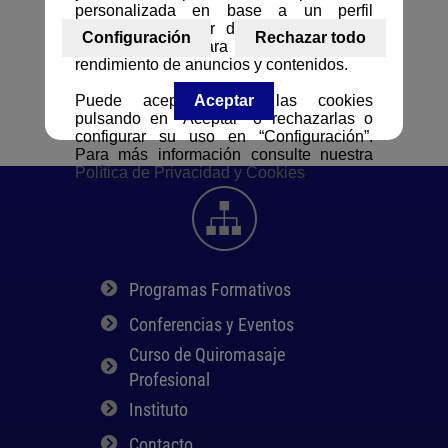
personalizada en base a un perfil
elaborado a partir de sus hábitos de
Configuración
Rechazar todo
navegación y para la medición del
rendimiento de anuncios y contenidos.
Puede aceptar todas las cookies
Aceptar
pulsando en “Aceptar" o rechazarlas o
configurar su uso en “Configuración”.
Para más información consulte nuestra
Política de Privacidad y Cookies
.
Programas Formativos
Conferencias y Eventos
Curso de Quiromasaje
Profesional
Instituto
Contacto